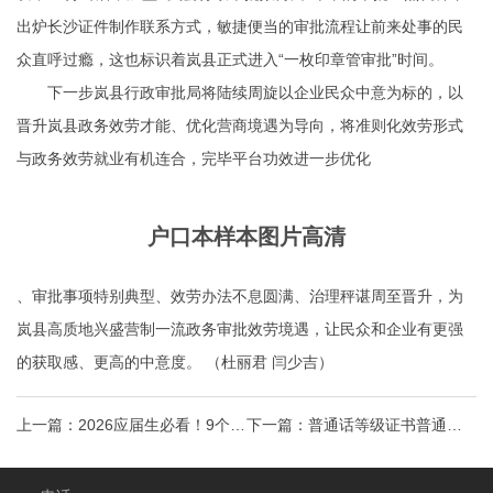
出炉
长沙证件制作联系方式
，敏捷便当的审批流程让前来处事的民
众直呼过瘾，这也标识着岚县正式进入“一枚印章管审批”时间。
下一步岚县行政审批局将陆续周旋以企业民众中意为标的，以
晋升岚县政务效劳才能、优化营商境遇为导向，将准则化效劳形式
与政务效劳就业有机连合，完毕平台功效进一步优化
户口本样本图片高清
、审批事项特别典型、效劳办法不息圆满、治理秤谌周至晋升，为
岚县高质地兴盛营制一流政务审批效劳境遇，让民众和企业有更强
的获取感、更高的中意度。 （杜丽君 闫少吉）
上一篇：
2026应届生必看！9个高
下一篇：
普通话等级证书普通话
含金量证书持证长沙证件制作薪
证书等级划分详解