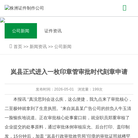
公司新闻
证件资讯
首页
>>
新闻资讯
>>
公司新闻
岚县正式进入一枚印章管审批时代刻章申请
发布时间：2026-05-01 浏览量：199次
本报讯 “真没思到会这么疾，这么便捷，我九点来了审批核心，
二至极钟就拿到了生意执照。”来自岚县某广告公司的担负人牛玉清
一脸愉疾地说道。正在审批核心处事窗口前，就业职员郑重审核了
企业提交的处事原料，通过审批体例审核应允、后台打印、盖印制
发，15分钟后，加盖 “岚县行政审批效劳局”印章的审批证照就稀罕