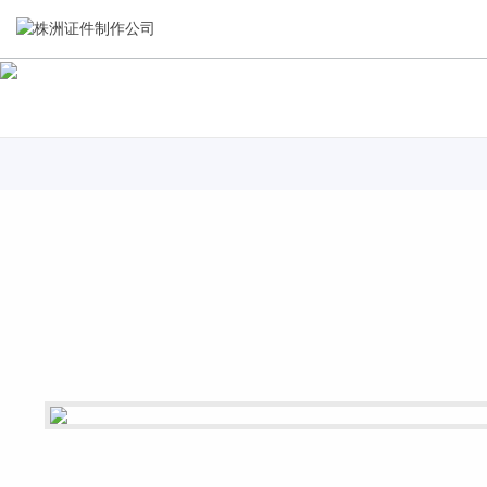
关于我们
新闻资讯
集研发，设计，制造，安装于一体，多元化的定制需求，为上
全自动流水线规模化生产，准时按期交货，年生产能力超过
千家企业提供过专业定制服务！
40W万方米以上，拥有遍布全国的商务合作伙伴和较为完善的
经营渠道。
查看详情
查看详情