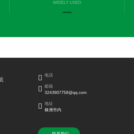
WIDELY USED
电话
航
邮箱
3243907758@qq.com
地址
株洲市内
· 联系我们