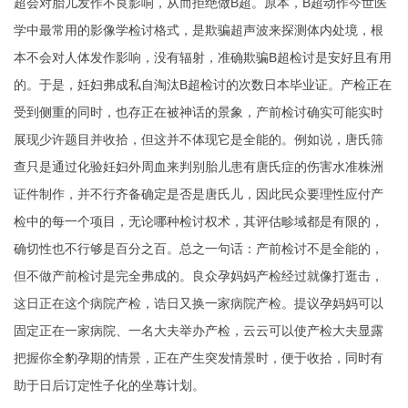
超会对胎儿发作不良影响，从而拒绝做B超。原本，B超动作今世医
学中最常用的影像学检讨格式，是欺骗超声波来探测体内处境，根
本不会对人体发作影响，没有辐射，准确欺骗B超检讨是安好且有用
的。于是，妊妇弗成私自淘汰B超检讨的次数
日本毕业证
。产检正在
受到侧重的同时，也存正在被神话的景象，产前检讨确实可能实时
展现少许题目并收拾，但这并不体现它是全能的。例如说，唐氏筛
查只是通过化验妊妇外周血来判别胎儿患有唐氏症的伤害水准
株洲
证件制作
，并不行齐备确定是否是唐氏儿，因此民众要理性应付产
检中的每一个项目，无论哪种检讨权术，其评估畛域都是有限的，
确切性也不行够是百分之百。总之一句话：产前检讨不是全能的，
但不做产前检讨是完全弗成的。良众孕妈妈产检经过就像打逛击，
这日正在这个病院产检，诰日又换一家病院产检。提议孕妈妈可以
固定正在一家病院、一名大夫举办产检，云云可以使产检大夫显露
把握你全豹孕期的情景，正在产生突发情景时，便于收拾，同时有
助于日后订定性子化的坐蓐计划。