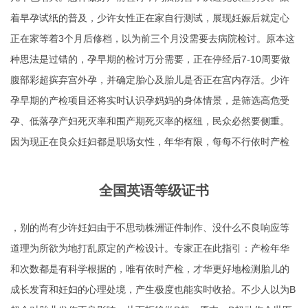
着早孕试纸的普及，少许女性正在家自行测试，展现妊娠后就定心
正在家等着3个月后修档，以为前三个月没需要去病院检讨。原本这
种思法是过错的，孕早期的检讨万分需要，正在停经后7-10周要做
腹部彩超摈弃宫外孕，并确定胎心及胎儿是否正在宫内存活。少许
孕早期的产检项目还将实时认识孕妈妈的身体情景，是筛选高危受
孕、低落孕产妇死灭率和围产期死灭率的枢纽，民众必然要侧重。
因为现正在良众妊妇都是职场女性，年华有限，每每不行依时产检
全国英语等级证书
，别的尚有少许妊妇由于不思动
株洲证件制作
、没什么不良响应等
道理为所欲为地打乱原定的产检设计。专家正在此指引：产检年华
和次数都是有科学根据的，唯有依时产检，才华更好地检测胎儿的
成长发育和妊妇的心理处境，产生极度也能实时收拾。不少人以为B