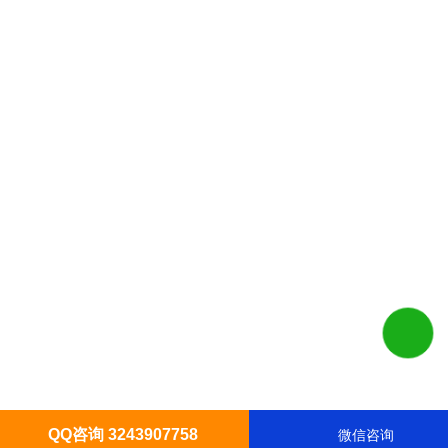
湖南同心物业服务有限公司产业园食堂供应商服务采购结果公告20
2026-08-09
全国英语等级证书2026年同等学力申硕深度解析：沃顿教育辅导
2026-08-09
高中毕业直接参加选秀当年的K长沙证件制作OBE到底有多强？选
2026-08-09
吉利斩获首张组合驾驶辅助安全管理体系认证证书提前卡位国家级
智
QQ咨询 3243907758
2026-08-09
微信咨询