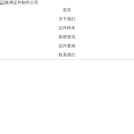
HOME
ABOUT
首页
PRODUCT
关于我们
证件样本
NEWS
关于我们
新闻资讯
新闻资讯
CASE
集研发，设计，制造，安装于一体，多元化的定制需求，为上千家企业提
全自动流水线规模化生产，准时按期交货，年生产能力超过40W万方米
CONTACT
证件案例
供过专业定制服务！
上，拥有遍布全国的商务合作伙伴和较为完善的经营渠道。
联系我们
查看详情
查看详情
公司简介
公司新闻
公司新闻
证件资讯
证件资讯
首页
>>
新闻资讯
>>
公司新闻
推荐新闻