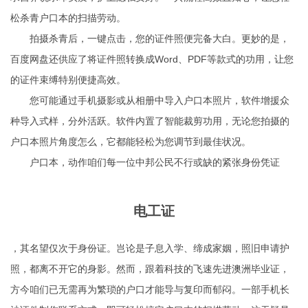
松杀青户口本的扫描劳动。
拍摄杀青后，一键点击，您的证件照便完备大白。更妙的是，
百度网盘还供应了将证件照转换成Word、PDF等款式的功用，让您
的证件束缚特别便捷高效。
您可能通过手机摄影或从相册中导入户口本照片，软件增援众
种导入式样，分外活跃。软件内置了智能裁剪功用，无论您拍摄的
户口本照片角度怎么，它都能轻松为您调节到最佳状况。
户口本，动作咱们每一位中邦公民不行或缺的紧张身份凭证
电工证
，其名望仅次于身份证。岂论是子息入学、缔成家姻，照旧申请护
照，都离不开它的身影。然而，跟着科技的飞速先进
澳洲毕业证
，
方今咱们已无需再为繁琐的户口才能导与复印而郁闷。一部手机
长