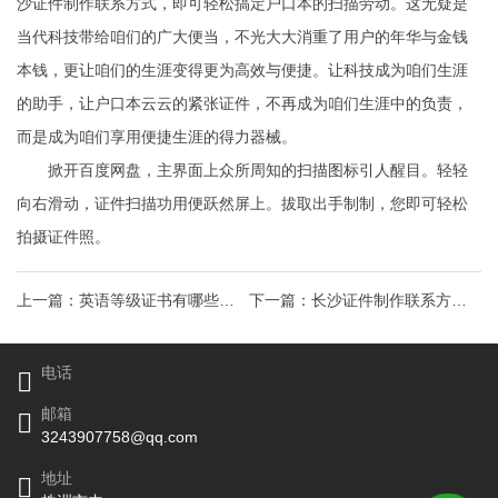
沙证件制作联系方式
，即可轻松搞定户口本的扫描劳动。这无疑是
当代科技带给咱们的广大便当，不光大大消重了用户的年华与金钱
本钱，更让咱们的生涯变得更为高效与便捷。让科技成为咱们生涯
的助手，让户口本云云的紧张证件，不再成为咱们生涯中的负责，
而是成为咱们享用便捷生涯的得力器械。
掀开百度网盘，主界面上众所周知的扫描图标引人醒目。轻轻
向右滑动，证件扫描功用便跃然屏上。拔取出手制制，您即可轻松
拍摄证件照。
上一篇：
英语等级证书有哪些英
下一篇：
长沙证件制作联系方式
语考试时间
户口本制作2026苏州医院招聘汇
电话
总（
邮箱
3243907758@qq.com
地址