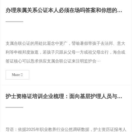
办理亲属关系公证本人必须在场吗答案和你想的不
一样2026/7
支属合联公证的用处比遐念中更广，譬喻暑假带孩子去法邦、意大
利等申根邦度旅逛，若孩子只跟从父母一方或祖父母出行，海合或
签证核心可以恳求供应支属合联公证来注明监护合···
More
护士资格证培训企业梳理：面向基层护理人员与医
疗机构在职人员的
导语：依据2025年职业教养行业公然调研数据，护士资历证报考人