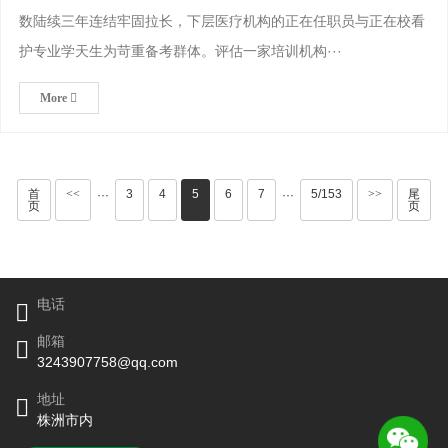
数陆续三年连结牢固拉长，下层医疗机构的正在任职员与正在校看
护专业学天生为苛重备考群体。评估一家培训机构···
More
首
<<
3
4
5
6
7
5/153
>>
尾
···
···
页
页
电话
邮箱
3243907758@qq.com
地址
株洲市内