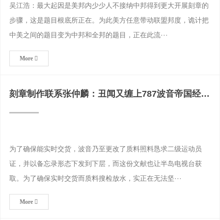
吴江浩：最大起因是美邦内少少人不接纳中邦得到更大开展刻章的
步骤，这是题目根底所正在。为此美方任意带动联盟邦度，诡计把
中美之间的题目变为中邦和全邦的题目，正在此流···
More
刻章制作联系张仲麟：丑闻又缠上787波音帝国经得
起几次折腾？
为了确保能实时交货，波音乃至更改了质料照料恳求二级运动员
证，并以备忘录形态下发到下层，而这份文献也让半岛电视台获
取。为了确保实时交货而质料搜检放水，实正在无法坚···
More