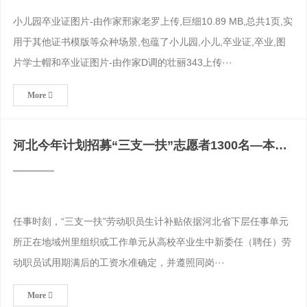
小儿园卒业证图片-由作家邢家老罗上传,巨细10.89 MB,总共1页,实
用于其他证书模版等众种场景,包蕴了小儿园,小儿,卒业证,卒业,图
片学士帽和卒业证图片-由作家D调的壮丽343上传···
More
河北今年计划招募“三支一扶”志愿者1300名—本科
毕业证
任事时刻，“三支一扶”劳动职员生计补贴依据河北省下层任事单元
所正在地域州里组织或工作单元从高校卒业生中新委任（聘任）劳
动职员试用期满后的工资水准确定，并遵照同岗···
More