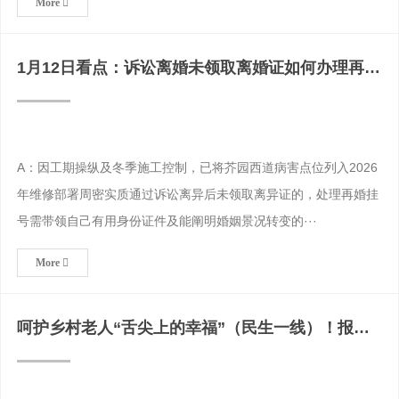
More
1月12日看点：诉讼离婚未领取离婚证如何办理再
婚？_离婚证办
A：因工期操纵及冬季施工控制，已将芥园西道病害点位列入2026
年维修部署周密实质通过诉讼离异后未领取离异证的，处理再婚挂
号需带领自己有用身份证件及能阐明婚姻景况转变的···
More
呵护乡村老人“舌尖上的幸福”（民生一线）！报到
证是哪年取消的