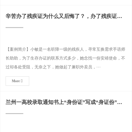
辛苦办了残疾证为什么又后悔了？，办了残疾证终
身后悔
【案例简介】小敏是一名听障一级的残疾人，寻常互换需求手语师
长助助，为了生存办证的联系方式多少，她念找一份安靖使命，不
过却各处受阻，无奈之下，她做起了兼职外卖员，···
More
兰州一高校录取通知书上“身份证”写成“身证份”学
校回应：只有