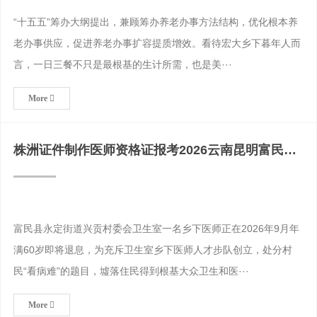
“十五五”筹办大纲提出，兼顾筹办养老办事方法结构，优化根本养
老办事供应，促进养老办事扩容提质增效。看待宏大乡下暮年人而
言，一日三餐不只是最根基的生计所需，也是美···
More
株洲证件制作医师资格证报考2026云南昆明富民县
永定街道卫生
富民县永定街道兴贡村委会卫生室一名乡下医师正在2026年9月年
满60岁即将退息，为充斥卫生室乡下医师人才步队创立，处分村
民“看病难”的题目，墟落住民得到根基大众卫生和医···
More