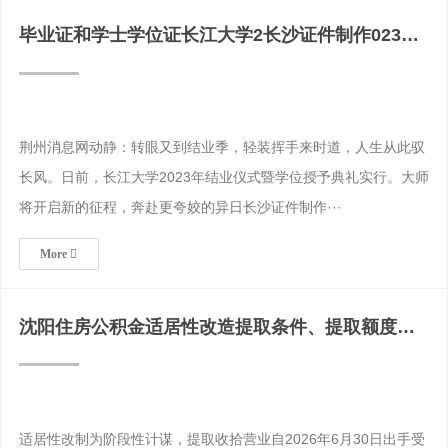
毕业证和学士学位证长江大学2长沙证件制作023年
毕业典礼暨学
荆州消息网动静：转眼又到结业季，轻装挥手来时道，人生从此驭
长风。日前，长江大学2023年结业仪式暨学位授予典礼实行。大师
将开启新的征程，奔赴更夸姣的异日长沙证件制作···
More
沈阳住房公积金适居性改造提取条件、提取额度及
办理方式！？结婚
适居性改制为阶段性计谋，提取收拾营业自2026年6月30日出手受