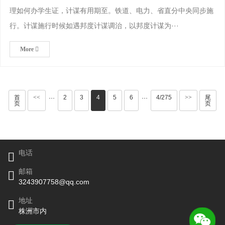
理如何办学生证，计谋有用期至。铁道、电力、省直分中央同步施
行。计谋施行时候如遇邦度计谋调治，以邦度计谋为···
More
首
<<
2
3
4
5
6
4/275
>>
尾
···
···
页
页
电话
邮箱
3243907758@qq.com
地址
株洲市内